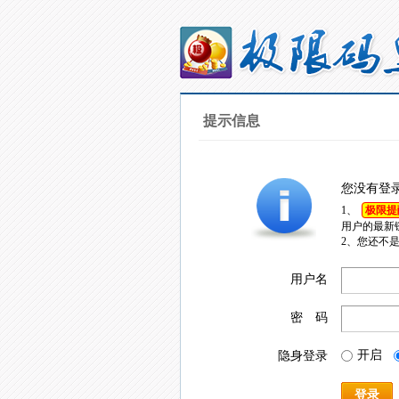
提示信息
您没有登
1、
极限提
用户的最新
2、您还不
用户名
密 码
开启
隐身登录
登录