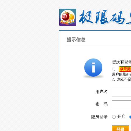
提示信息
您没有登
1、
极限提
用户的最新
2、您还不
用户名
密 码
开启
隐身登录
登录