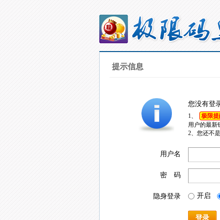
提示信息
您没有登
1、
极限提
用户的最新
2、您还不
用户名
密 码
开启
隐身登录
登录