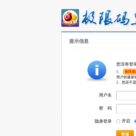
提示信息
您没有登
1、
极限提
用户的最新
2、您还不
用户名
密 码
开启
隐身登录
登录