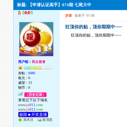
标题: 【申请认证高手】074期 七尾大中
【
鱼虾
】
沙发
发表于: 07-08
狂顶你的贴，顶你期期中~~~
狂顶你的贴，顶你期期中~~~
用户组：
风云使者
发帖：
6086
银元：0
威望：13
铜币：0
（历史记录）
拿笔记下以下域名
www.
jx
011
.com
www.
jx
012
.com
极限★开奖直播
加关注
发消息