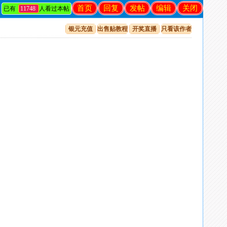
首页
回复
发帖
编辑
关闭
已有
11748
人看过本帖
银元充值
出售贴教程
开奖直播
只看该作者