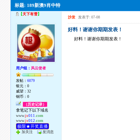
标题: 189新澳9肖中特
【
天下有雪
】
沙发
发表于: 07-08
好料！谢谢你期期发表！
好料！谢谢你期期发表！
用户组：
风云使者
发帖：
6079
银元：0
威望：32
铜币：0
（历史记录）
拿笔记下以下域名
www.
jx
011
.com
www.
jx
012
.com
极限★开奖直播
加关注
发消息