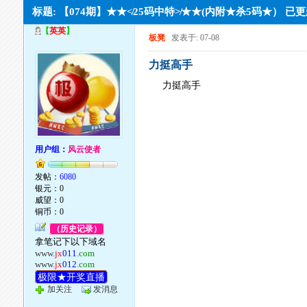
标题: 【074期】★★≮25码中特≯★★(内附★杀5码★） 已
【
英英
】
板凳
发表于: 07-08
力挺高手
力挺高手
用户组：
风云使者
发帖：
6080
银元：0
威望：0
铜币：0
（历史记录）
拿笔记下以下域名
www.
jx
011
.com
www.
jx
012
.com
极限★开奖直播
加关注
发消息