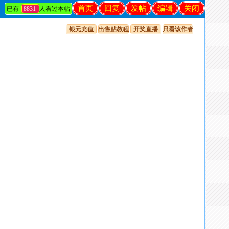
首页
回复
发帖
编辑
关闭
已有
8831
人看过本帖
银元充值
出售贴教程
开奖直播
只看该作者