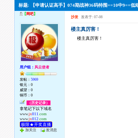
标题: 【申请认证高手】074期战神36码特围==10中9==
【
网吧
】
沙发
发表于: 07-08
楼主真厉害！
楼主真厉害！
用户组：
风云使者
发帖：
5969
银元：0
威望：0
铜币：0
（历史记录）
拿笔记下以下域名
www.
jx
011
.com
www.
jx
012
.com
极限★开奖直播
加关注
发消息