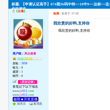
标题: 【申请认证高手】074期36码中特==10中9==达标==
你的损失.
【
云涌
】
板凳
发表于: 07-08
我欣赏的好料,支持你
我欣赏的好料,支持你
用户组：
风云使者
发帖：
5958
银元：0
威望：1
铜币：0
（历史记录）
拿笔记下以下域名
www.
jx
011
.com
www.
jx
012
.com
极限★开奖直播
加关注
发消息