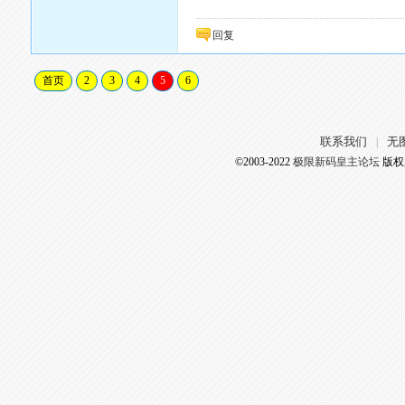
回复
首页
2
3
4
5
6
联系我们
无
|
©2003-2022
极限新码皇主论坛
版权所有