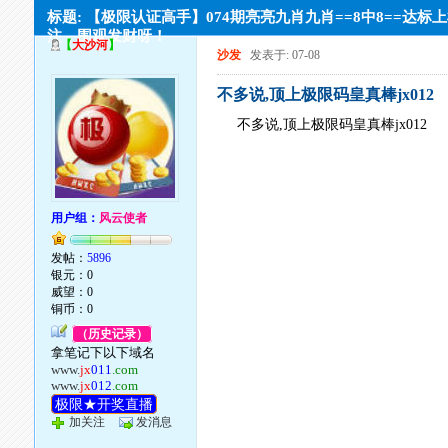
标题: 【极限认证高手】074期亮亮九肖九肖==8中8==达标
注，围观发财呀！
【
大沙河
】
沙发
发表于: 07-08
不多说,顶上极限码皇真棒jx012
不多说,顶上极限码皇真棒jx012
用户组：
风云使者
发帖：
5896
银元：0
威望：0
铜币：0
（历史记录）
拿笔记下以下域名
www.
jx
011
.com
www.
jx
012
.com
极限★开奖直播
加关注
发消息