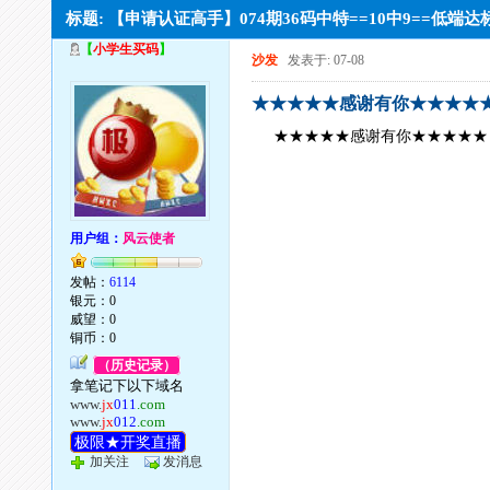
标题: 【申请认证高手】074期36码中特==10中9==低
【
小学生买码
】
沙发
发表于: 07-08
★★★★★感谢有你★★★★
★★★★★感谢有你★★★★★
用户组：
风云使者
发帖：
6114
银元：0
威望：0
铜币：0
（历史记录）
拿笔记下以下域名
www.
jx
011
.com
www.
jx
012
.com
极限★开奖直播
加关注
发消息