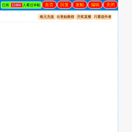
首页
回复
发帖
编辑
关闭
已有
12484
人看过本帖
银元充值
出售贴教程
开奖直播
只看该作者