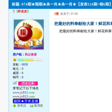
标题: 074期★期期★杀一肖★杀一肖★【发表124期=错6期
【
虾皮皮
】
5楼
发表于: 07-08
把最好的料奉献给大家！鲜花和
把最好的料奉献给大家！鲜花和掌
用户组：
风云使者
发帖：
6038
银元：0
威望：0
铜币：0
（历史记录）
拿笔记下以下域名
www.
jx
011
.com
www.
jx
012
.com
极限★开奖直播
加关注
发消息