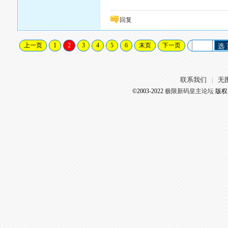
回复
上一页
1
2
3
4
5
6
末页
下一页
选
联系我们
无
|
©2003-2022
极限新码皇主论坛
版权所有