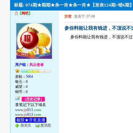
标题: 074期★期期★杀一肖★杀一肖★【发表124期=错6期
【
网吧
】
沙发
发表于: 07-08
参你料能让我有钱进，不顶说不
参你料能让我有钱进，不顶说不过
用户组：
风云使者
发帖：
5964
银元：0
威望：0
铜币：0
（历史记录）
拿笔记下以下域名
www.
jx
011
.com
www.
jx
012
.com
极限★开奖直播
加关注
发消息