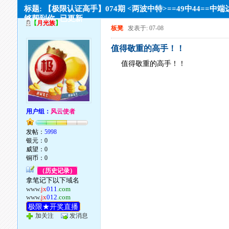
标题: 【极限认证高手】074期 <两波中特>==49中44==中
够帮到你--已更新
【
月光族
】
板凳
发表于: 07-08
值得敬重的高手！！
值得敬重的高手！！
用户组：
风云使者
发帖：
5998
银元：0
威望：0
铜币：0
（历史记录）
拿笔记下以下域名
www.
jx
011
.com
www.
jx
012
.com
极限★开奖直播
加关注
发消息