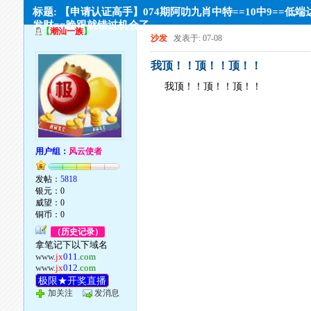
标题: 【申请认证高手】074期阿叻九肖中特==10中9==低端
发财==晚跟就错过机会了
【
潮汕一族
】
沙发
发表于: 07-08
我顶！！顶！！顶！！
我顶！！顶！！顶！！
用户组：
风云使者
发帖：
5818
银元：0
威望：0
铜币：0
（历史记录）
拿笔记下以下域名
www.
jx
011
.com
www.
jx
012
.com
极限★开奖直播
加关注
发消息