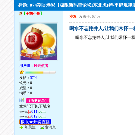
标题: 074期香港彩【极限新码皇论坛I东北虎I特/平码规
【
令胡小哥
】
沙发
发表于: 07-08
喝水不忘挖井人,让我们常怀一
喝水不忘挖井人,让我们常怀一
用户组：
风云使者
发帖：
5794
银元：0
威望：0
铜币：0
（历史记录）
拿笔记下以下域名
www.
jx
011
.com
www.
jx
012
.com
极限★开奖直播
加关注
发消息