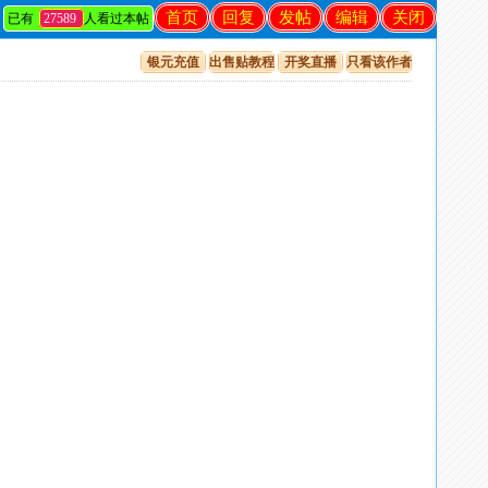
首页
回复
发帖
编辑
关闭
已有
27589
人看过本帖
银元充值
出售贴教程
开奖直播
只看该作者