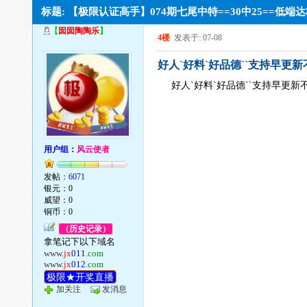
标题: 【极限认证高手】074期七尾中特==30中25==
【
囡囡陶陶乐
】
4楼
发表于: 07-08
好人`好料`好品德``支持早更
好人`好料`好品德``支持早更新
用户组：
风云使者
发帖：
6071
银元：0
威望：0
铜币：0
（历史记录）
拿笔记下以下域名
www.
jx
011
.com
www.
jx
012
.com
极限★开奖直播
加关注
发消息