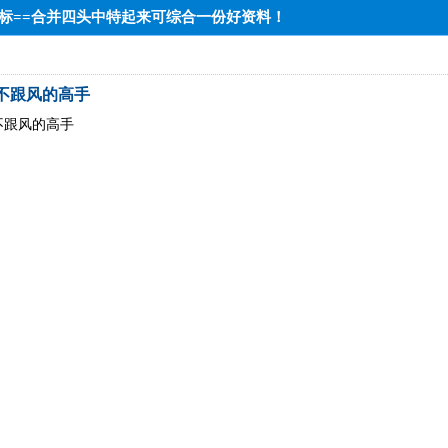
低端达标==合并四头中特起来可综合一份好资料！
新不跟风的高手
不跟风的高手