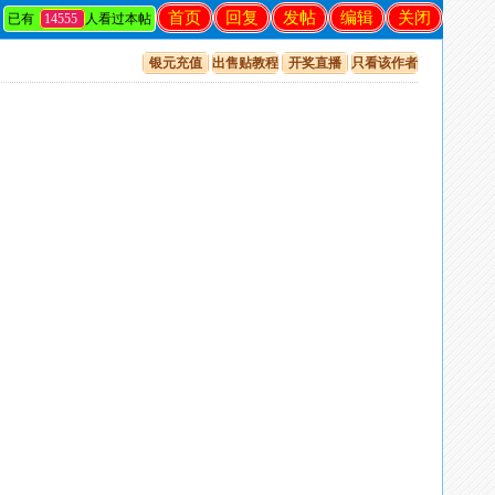
首页
回复
发帖
编辑
关闭
已有
14555
人看过本帖
银元充值
出售贴教程
开奖直播
只看该作者