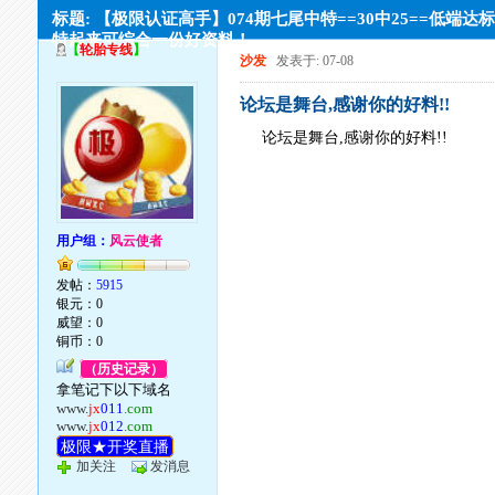
标题: 【极限认证高手】074期七尾中特==30中25==低端达
特起来可综合一份好资料！
【
轮胎专线
】
沙发
发表于: 07-08
论坛是舞台,感谢你的好料!!
论坛是舞台,感谢你的好料!!
用户组：
风云使者
发帖：
5915
银元：0
威望：0
铜币：0
（历史记录）
拿笔记下以下域名
www.
jx
011
.com
www.
jx
012
.com
极限★开奖直播
加关注
发消息