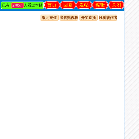
首页
回复
发帖
编辑
关闭
已有
27057
人看过本帖
银元充值
出售贴教程
开奖直播
只看该作者