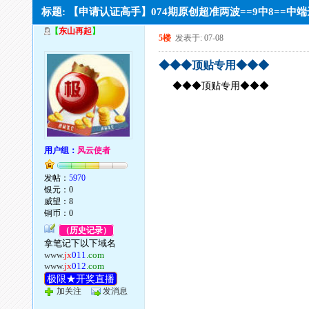
标题: 【申请认证高手】074期原创超准两波==9中8==中
【
东山再起
】
5楼
发表于: 07-08
◆◆◆顶贴专用◆◆◆
◆◆◆顶贴专用◆◆◆
用户组：
风云使者
发帖：
5970
银元：0
威望：8
铜币：0
（历史记录）
拿笔记下以下域名
www.
jx
011
.com
www.
jx
012
.com
极限★开奖直播
加关注
发消息