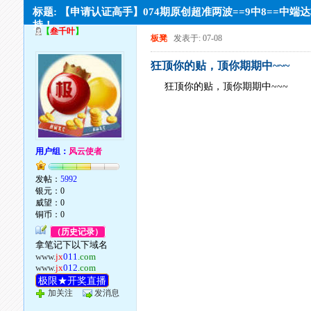
标题: 【申请认证高手】074期原创超准两波==9中8==中端
持！
【
叁千叶
】
板凳
发表于: 07-08
狂顶你的贴，顶你期期中~~~
狂顶你的贴，顶你期期中~~~
用户组：
风云使者
发帖：
5992
银元：0
威望：0
铜币：0
（历史记录）
拿笔记下以下域名
www.
jx
011
.com
www.
jx
012
.com
极限★开奖直播
加关注
发消息