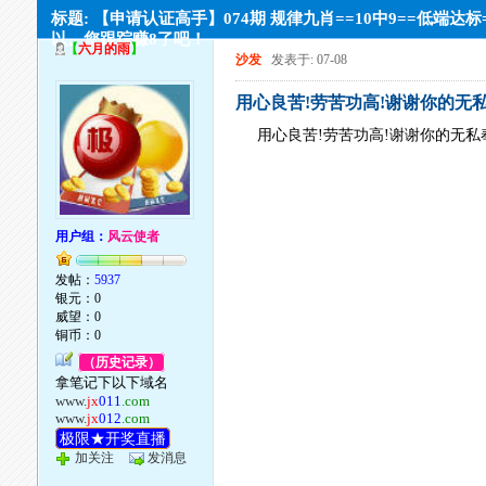
标题: 【申请认证高手】074期 规律九肖==10中9==低端达
以。您跟踪赚8了吧！
【
六月的雨
】
沙发
发表于: 07-08
用心良苦!劳苦功高!谢谢你的无私奉
用心良苦!劳苦功高!谢谢你的无私奉献
用户组：
风云使者
发帖：
5937
银元：0
威望：0
铜币：0
（历史记录）
拿笔记下以下域名
www.
jx
011
.com
www.
jx
012
.com
极限★开奖直播
加关注
发消息