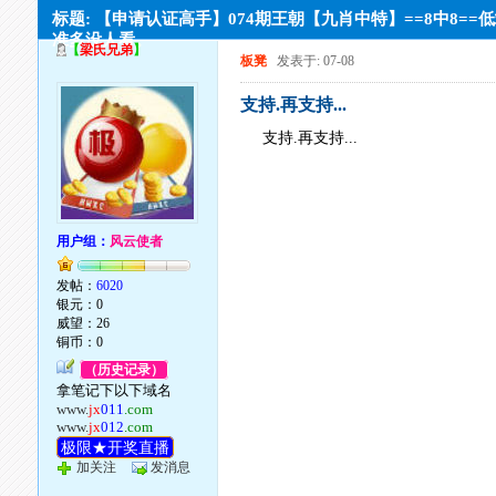
标题: 【申请认证高手】074期王朝【九肖中特】==8中8==
准多没人看。
【
梁氏兄弟
】
板凳
发表于: 07-08
支持.再支持...
支持.再支持...
用户组：
风云使者
发帖：
6020
银元：0
威望：26
铜币：0
（历史记录）
拿笔记下以下域名
www.
jx
011
.com
www.
jx
012
.com
极限★开奖直播
加关注
发消息