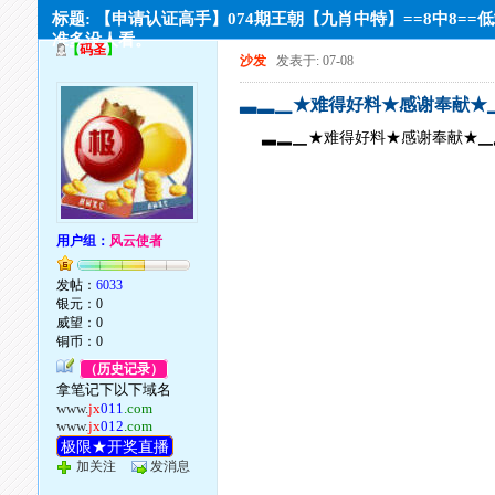
标题: 【申请认证高手】074期王朝【九肖中特】==8中8==
准多没人看。
【
码圣
】
沙发
发表于: 07-08
▃▂▁★难得好料★感谢奉献★
▃▂▁★难得好料★感谢奉献★▁
用户组：
风云使者
发帖：
6033
银元：0
威望：0
铜币：0
（历史记录）
拿笔记下以下域名
www.
jx
011
.com
www.
jx
012
.com
极限★开奖直播
加关注
发消息