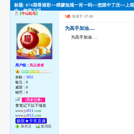
标题: 074期香港彩==瞎蒙短规一肖一码==您跟中了没==上
中，您跟了吗
【
中山乱毛
】
5楼
发表于: 07-08
为高手加油.....
为高手加油.....
用户组：
风云使者
发帖：
5952
银元：0
威望：0
铜币：0
（历史记录）
拿笔记下以下域名
www.
jx
011
.com
www.
jx
012
.com
极限★开奖直播
加关注
发消息