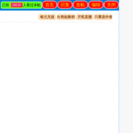
首页
回复
发帖
编辑
关闭
已有
28838
人看过本帖
银元充值
出售贴教程
开奖直播
只看该作者