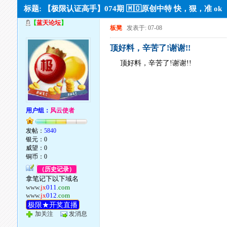
标题: 【极限认证高手】074期 🇲🇴原创中特 快，狠，准 ok
【
蓝天论坛
】
板凳
发表于: 07-08
顶好料，辛苦了!谢谢!!
顶好料，辛苦了!谢谢!!
用户组：
风云使者
发帖：
5840
银元：0
威望：0
铜币：0
（历史记录）
拿笔记下以下域名
www.
jx
011
.com
www.
jx
012
.com
极限★开奖直播
加关注
发消息