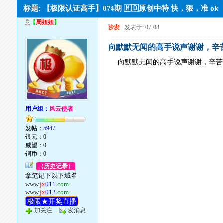
标题: 【极限认证高手】074期 🇲🇴原创中特 快，狠，准 ok
【
周妞妞
】
沙发
发表于: 07-08
向默默无闻的高手说声谢谢，辛
向默默无闻的高手说声谢谢，辛苦
用户组：
风云使者
发帖：
5947
银元：0
威望：0
铜币：0
（历史记录）
拿笔记下以下域名
www.
jx
011
.com
www.
jx
012
.com
极限★开奖直播
加关注
发消息