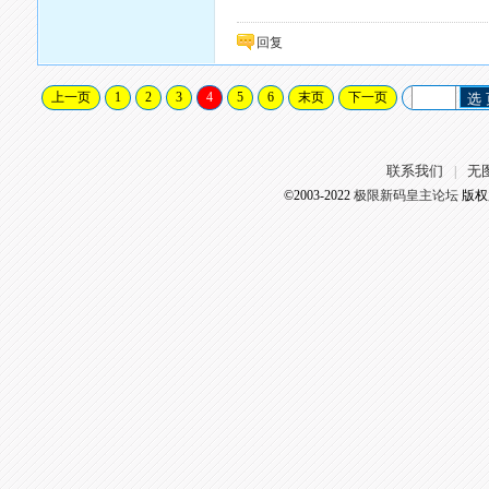
回复
上一页
1
2
3
4
5
6
末页
下一页
选
联系我们
无
|
©2003-2022
极限新码皇主论坛
版权所有