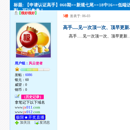
标题: 【申请认证高手】060期==新规七尾==18中16==低端
彩。可以参考！
【
很好很好
】
5楼
发表于: 06-03
高手.....见一次顶一次、顶早更新..
高手.....见一次顶一次、顶早更新...
用户组：
风云使者
发帖：
6086
银元：60
威望：0
铜币：0
（历史记录）
拿笔记下以下域名
www.
jx
011
.com
www.
jx
012
.com
极限★开奖直播
加关注
发消息