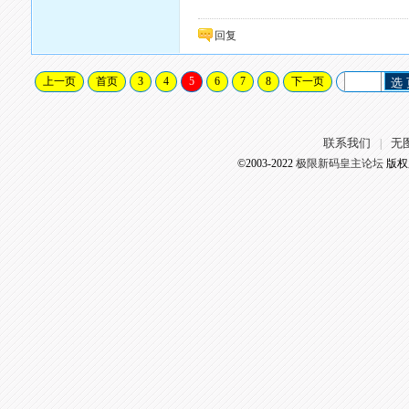
回复
上一页
首页
3
4
5
6
7
8
下一页
选
联系我们
无
|
©2003-2022
极限新码皇主论坛
版权所有