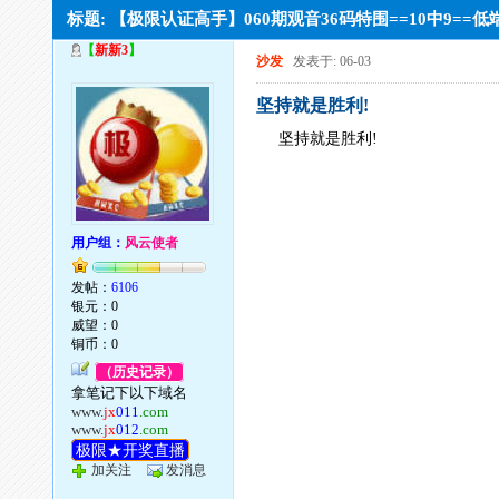
标题: 【极限认证高手】060期观音36码特围==10中9=
【
新新3
】
沙发
发表于: 06-03
坚持就是胜利!
坚持就是胜利!
用户组：
风云使者
发帖：
6106
银元：0
威望：0
铜币：0
（历史记录）
拿笔记下以下域名
www.
jx
011
.com
www.
jx
012
.com
极限★开奖直播
加关注
发消息