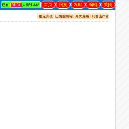
首页
回复
发帖
编辑
关闭
已有
26194
人看过本帖
银元充值
出售贴教程
开奖直播
只看该作者