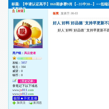
标题: 【申请认证高手】060期参赛9肖【--35中30--】==低
才有动力。
【
友谊
】
板凳
发表于: 06-03
好人`好料`好品德``支持早更新
好人`好料`好品德``支持早更新不
用户组：
风云使者
发帖：
5957
银元：164
威望：0
铜币：0
（历史记录）
拿笔记下以下域名
www.
jx
011
.com
www.
jx
012
.com
极限★开奖直播
加关注
发消息