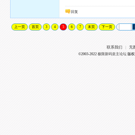
回复
上一页
首页
3
4
5
6
7
末页
下一页
联系我们
无
|
©2003-2022
极限新码皇主论坛
版权所有