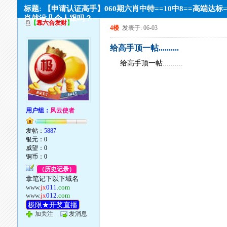
标题: 【申请认证高手】060期六肖中特==10中8==高端达标
肖就没几个人跟吗？
【
靠六合发财
】
4楼
发表于: 06-03
给高手顶一帖..........
给高手顶一帖..........
用户组：
风云使者
发帖：
5887
银元：0
威望：0
铜币：0
（历史记录）
拿笔记下以下域名
www.
jx
011
.com
www.
jx
012
.com
极限★开奖直播
加关注
发消息