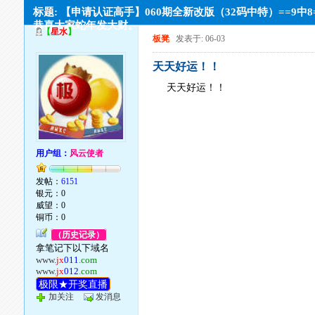
标题: 【申请认证高手】060期全新改版（32码中特）==9中8
恭喜大家蛇年发大财。
【
星水
】
板凳
发表于: 06-03
天天好运！！
天天好运！！
用户组：
风云使者
发帖：
6151
银元：0
威望：0
铜币：0
（历史记录）
拿笔记下以下域名
www.
jx
011
.com
www.
jx
012
.com
极限★开奖直播
加关注
发消息