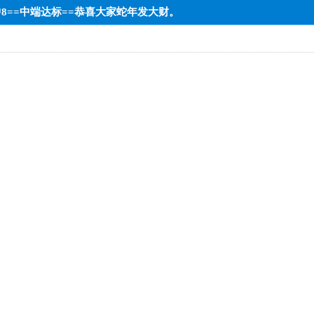
中8==中端达标==恭喜大家蛇年发大财。