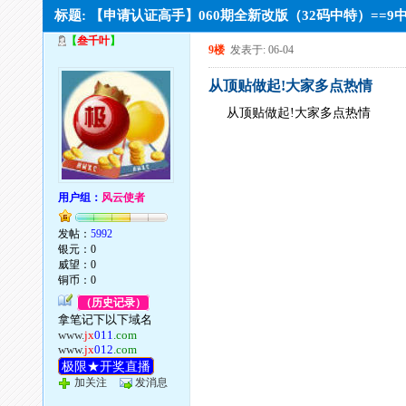
标题: 【申请认证高手】060期全新改版（32码中特）==9
【
叁千叶
】
9楼
发表于: 06-04
从顶贴做起!大家多点热情
从顶贴做起!大家多点热情
用户组：
风云使者
发帖：
5992
银元：0
威望：0
铜币：0
（历史记录）
拿笔记下以下域名
www.
jx
011
.com
www.
jx
012
.com
极限★开奖直播
加关注
发消息