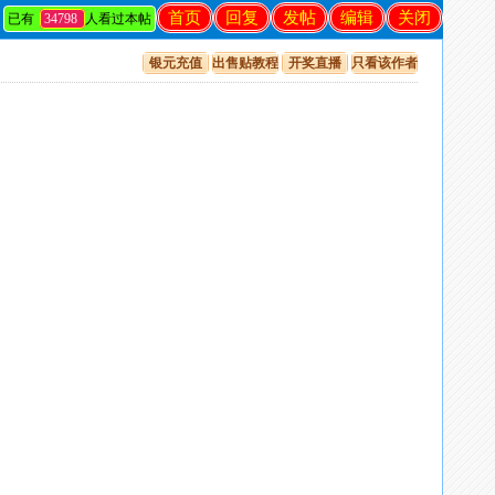
首页
回复
发帖
编辑
关闭
已有
34798
人看过本帖
银元充值
出售贴教程
开奖直播
只看该作者