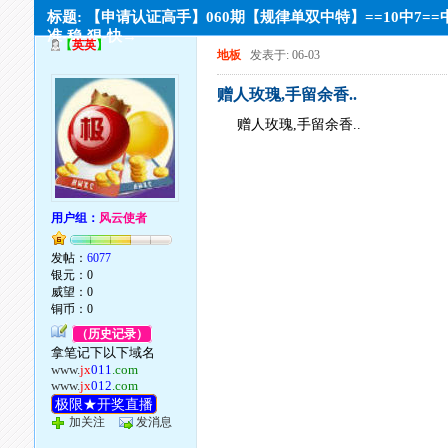
标题: 【申请认证高手】060期【规律单双中特】==10中7==
准-稳-狠-快→
【
英英
】
地板
发表于: 06-03
赠人玫瑰,手留余香..
赠人玫瑰,手留余香..
用户组：
风云使者
发帖：
6077
银元：0
威望：0
铜币：0
（历史记录）
拿笔记下以下域名
www.
jx
011
.com
www.
jx
012
.com
极限★开奖直播
加关注
发消息