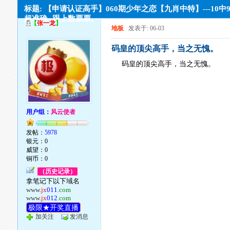
标题: 【申请认证高手】060期少年之恋【九肖中特】---10中9
超准确--跟上数票票。
【
张一龙
】
地板
发表于: 06-03
码皇的顶尖高手，当之无愧。
码皇的顶尖高手，当之无愧。
用户组：
风云使者
发帖：
5978
银元：0
威望：0
铜币：0
（历史记录）
拿笔记下以下域名
www.
jx
011
.com
www.
jx
012
.com
极限★开奖直播
加关注
发消息