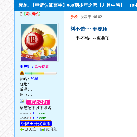
标题: 【申请认证高手】060期少年之恋【九肖中特】---10中
【
老a搞机
】
沙发
发表于: 06-02
料不错~~~更要顶
料不错~~~更要顶
用户组：
风云使者
发帖：
5986
银元：0
威望：0
铜币：0
（历史记录）
拿笔记下以下域名
www.
jx
011
.com
www.
jx
012
.com
极限★开奖直播
加关注
发消息