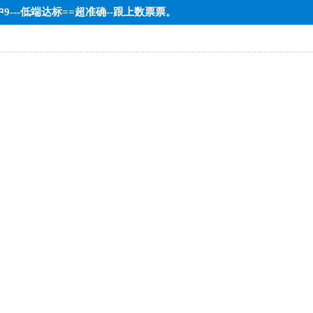
9---低端达标==超准确--跟上数票票。