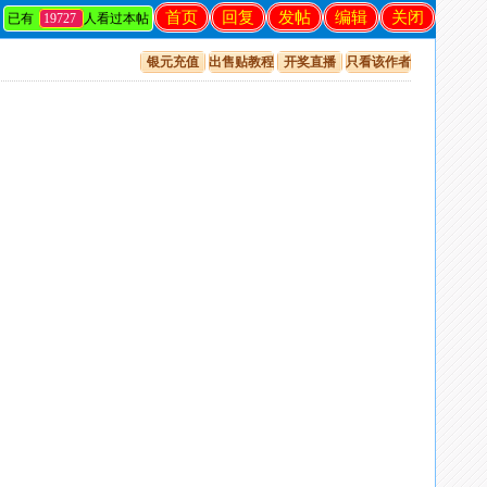
首页
回复
发帖
编辑
关闭
已有
19727
人看过本帖
银元充值
出售贴教程
开奖直播
只看该作者