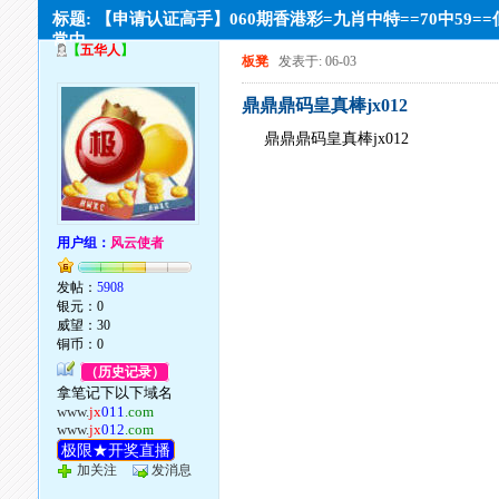
标题: 【申请认证高手】060期香港彩=九肖中特==70中59=
常中
【
五华人
】
板凳
发表于: 06-03
鼎鼎鼎码皇真棒jx012
鼎鼎鼎码皇真棒jx012
用户组：
风云使者
发帖：
5908
银元：0
威望：30
铜币：0
（历史记录）
拿笔记下以下域名
www.
jx
011
.com
www.
jx
012
.com
极限★开奖直播
加关注
发消息