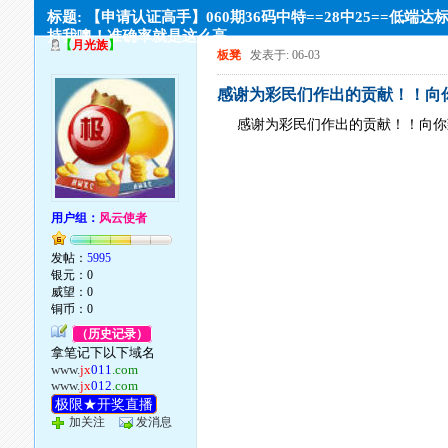
标题: 【申请认证高手】060期36码中特==28中25==低端达
持我噢！准确率就是这么高
【
月光族
】
板凳
发表于: 06-03
感谢为彩民们作出的贡献！！向你致敬
感谢为彩民们作出的贡献！！向你致敬
用户组：
风云使者
发帖：
5995
银元：0
威望：0
铜币：0
（历史记录）
拿笔记下以下域名
www.
jx
011
.com
www.
jx
012
.com
极限★开奖直播
加关注
发消息