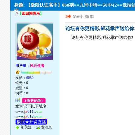
标题: 【极限认证高手】060期==九肖中特==50中42==低端
悔。
【
囡囡陶陶乐
】
5楼
发表于: 06-03
论坛有你更精彩,鲜花掌声送给你
论坛有你更精彩,鲜花掌声送给你!
用户组：
风云使者
发帖：
6080
银元：0
威望：0
铜币：0
（历史记录）
拿笔记下以下域名
www.
jx
011
.com
www.
jx
012
.com
极限★开奖直播
加关注
发消息