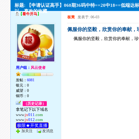
标题: 【申请认证高手】060期36码中特==20中18==低端达
以。喜欢的收藏
【
看牛开马
】
板凳
发表于: 06-03
佩服你的坚毅，欣赏你的奉献，
佩服你的坚毅，欣赏你的奉献，珍
用户组：
风云使者
发帖：
6081
银元：0
威望：0
铜币：0
（历史记录）
拿笔记下以下域名
www.
jx
011
.com
www.
jx
012
.com
极限★开奖直播
加关注
发消息