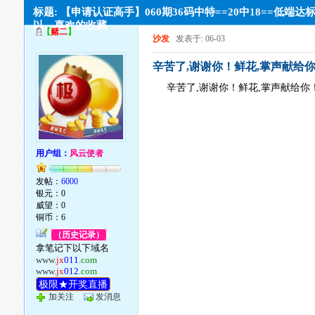
标题: 【申请认证高手】060期36码中特==20中18==低端达
以。喜欢的收藏
【
赌二
】
沙发
发表于: 06-03
辛苦了,谢谢你！鲜花,掌声献给
辛苦了,谢谢你！鲜花,掌声献给你
用户组：
风云使者
发帖：
6000
银元：0
威望：0
铜币：6
（历史记录）
拿笔记下以下域名
www.
jx
011
.com
www.
jx
012
.com
极限★开奖直播
加关注
发消息