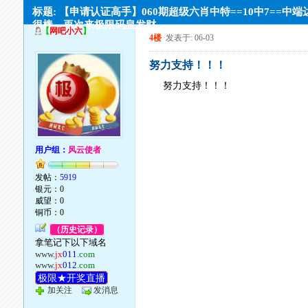
标题: 【申请认证高手】060期超级六肖中特==10中7==中端
很棒。再次来极限码皇发财
【
网吧小六
】
4楼
发表于: 06-03
努力支持！！！
努力支持！！！
用户组：
风云使者
发帖：
5919
银元：0
威望：0
铜币：0
（历史记录）
拿笔记下以下域名
www.
jx
011
.com
www.
jx
012
.com
极限★开奖直播
加关注
发消息