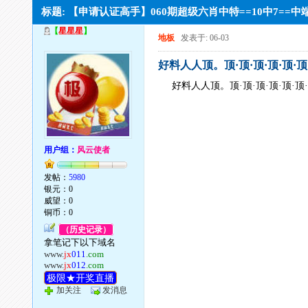
标题: 【申请认证高手】060期超级六肖中特==10中7=
【
星星星
】
地板
发表于: 06-03
好料人人顶。顶·顶·顶·顶·顶·顶
好料人人顶。顶·顶·顶·顶·顶·顶
用户组：
风云使者
发帖：
5980
银元：0
威望：0
铜币：0
（历史记录）
拿笔记下以下域名
www.
jx
011
.com
www.
jx
012
.com
极限★开奖直播
加关注
发消息