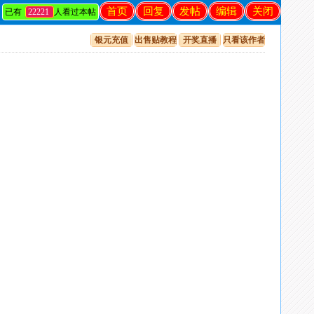
首页
回复
发帖
编辑
关闭
已有
22221
人看过本帖
银元充值
出售贴教程
开奖直播
只看该作者