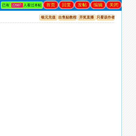
首页
回复
发帖
编辑
关闭
已有
22607
人看过本帖
银元充值
出售贴教程
开奖直播
只看该作者