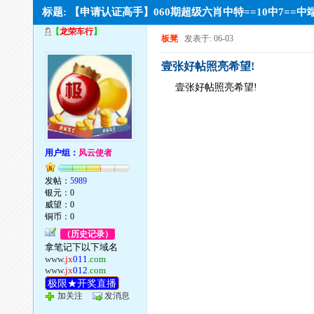
标题: 【申请认证高手】060期超级六肖中特==10中7=
【
龙荣车行
】
板凳
发表于: 06-03
壹张好帖照亮希望!
壹张好帖照亮希望!
用户组：
风云使者
发帖：
5989
银元：0
威望：0
铜币：0
（历史记录）
拿笔记下以下域名
www.
jx
011
.com
www.
jx
012
.com
极限★开奖直播
加关注
发消息