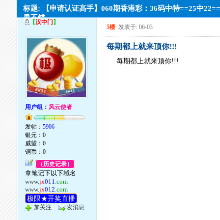
标题: 【申请认证高手】060期香港彩：36码中特==25中22=
果不错。
【
汉中门
】
5楼
发表于: 06-03
每期都上就来顶你!!!
每期都上就来顶你!!!
用户组：
风云使者
发帖：
5906
银元：0
威望：0
铜币：0
（历史记录）
拿笔记下以下域名
www.
jx
011
.com
www.
jx
012
.com
极限★开奖直播
加关注
发消息