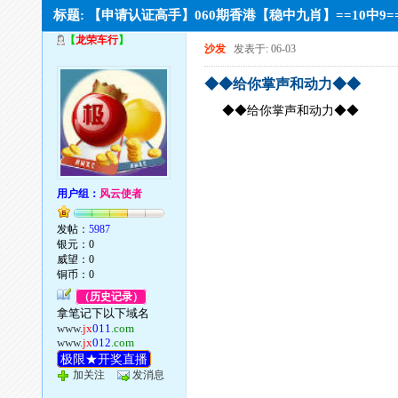
标题: 【申请认证高手】060期香港【稳中九肖】==10中9
【
龙荣车行
】
沙发
发表于: 06-03
◆◆给你掌声和动力◆◆
◆◆给你掌声和动力◆◆
用户组：
风云使者
发帖：
5987
银元：0
威望：0
铜币：0
（历史记录）
拿笔记下以下域名
www.
jx
011
.com
www.
jx
012
.com
极限★开奖直播
加关注
发消息